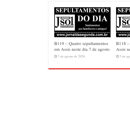
B119 – Quatro sepultamentos
B118 – 
em Assis neste dia 7 de agosto
Assis n
7 de agosto de 2026
5 de ag