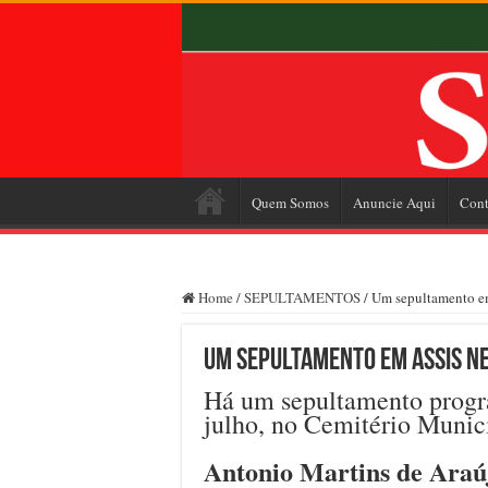
Quem Somos
Anuncie Aqui
Cont
Home
/
SEPULTAMENTOS
/
Um sepultamento em 
Um sepultamento em Assis nes
Há um sepultamento progra
julho, no Cemitério Munic
Antonio Martins de Araú