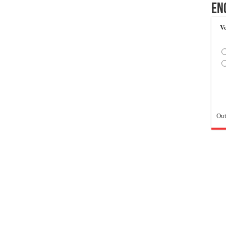
En
Vo
Out