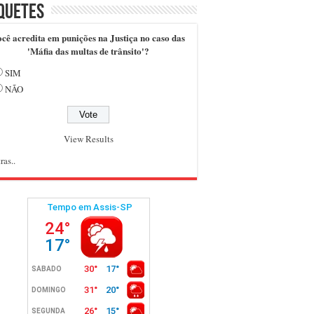
quetes
cê acredita em punições na Justiça no caso das
'Máfia das multas de trânsito'?
SIM
NÃO
View Results
ras..