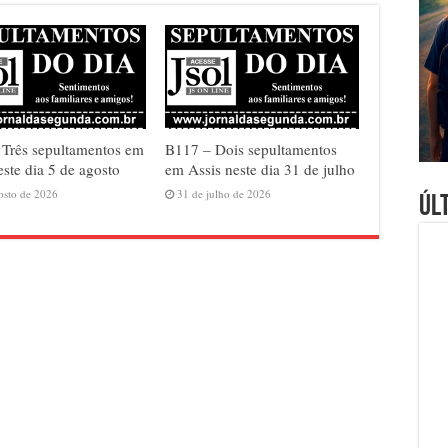
Três sepultamentos em
B117 – Dois sepultamentos
este dia 5 de agosto
em Assis neste dia 31 de julho
osto de 2026
31 de julho de 2026
Úl