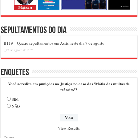
Sepultamentos do dia
B119 – Quatro sepultamentos em Assis neste dia 7 de agosto
7 de agosto de 2026
Enquetes
Você acredita em punições na Justiça no caso das 'Máfia das multas de
trânsito'?
SIM
NÃO
View Results
Outras..