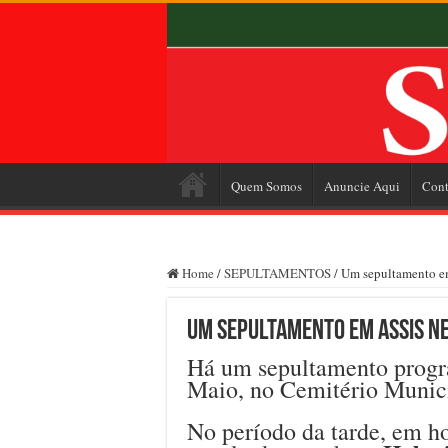
Quem Somos
Anuncie Aqui
Cont
Home
/
SEPULTAMENTOS
/
Um sepultamento em
Um sepultamento em Assis ne
Há um sepultamento progr
Maio, no Cemitério Munici
No período da tarde, em hor