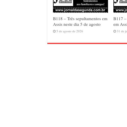
B118 – Três sepultamentos em
B117 –
Assis neste dia 5 de agosto
em Assi
5 de agosto de 2026
31 de j