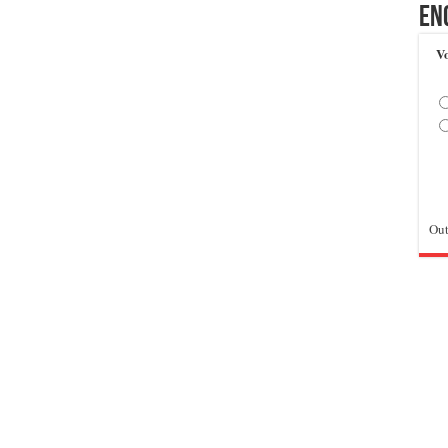
En
Vo
Out