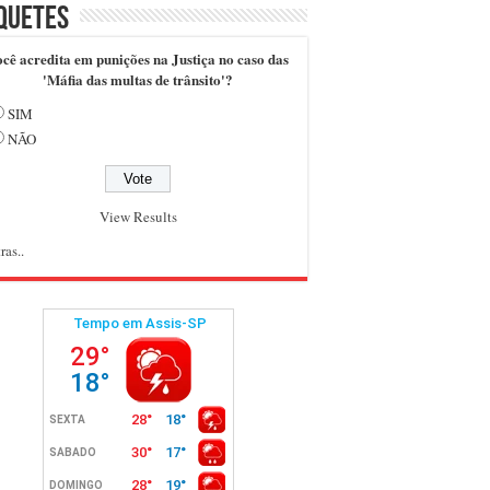
quetes
cê acredita em punições na Justiça no caso das
'Máfia das multas de trânsito'?
SIM
NÃO
View Results
ras..