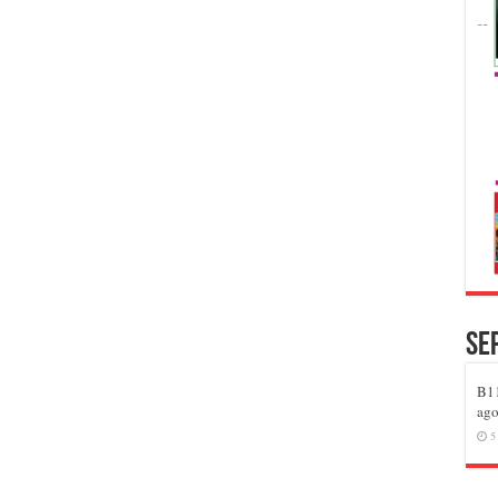
Se
B11
ago
5