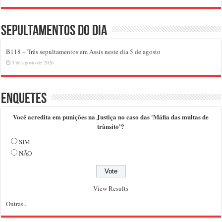
Sepultamentos do dia
B118 – Três sepultamentos em Assis neste dia 5 de agosto
5 de agosto de 2026
Enquetes
Você acredita em punições na Justiça no caso das 'Máfia das multas de
trânsito'?
SIM
NÃO
View Results
Outras..