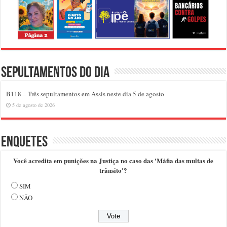
Sepultamentos do dia
B118 – Três sepultamentos em Assis neste dia 5 de agosto
5 de agosto de 2026
Enquetes
Você acredita em punições na Justiça no caso das 'Máfia das multas de
trânsito'?
SIM
NÃO