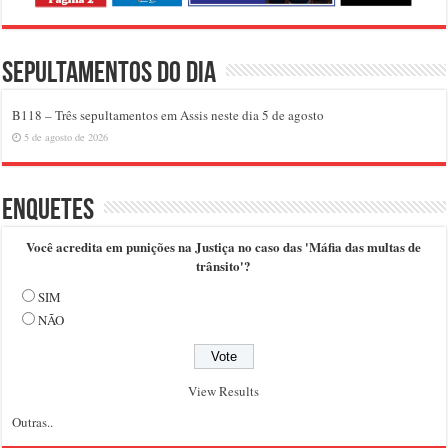
Sepultamentos do dia
B118 – Três sepultamentos em Assis neste dia 5 de agosto
5 de agosto de 2026
Enquetes
Você acredita em punições na Justiça no caso das 'Máfia das multas de
trânsito'?
SIM
NÃO
View Results
Outras..