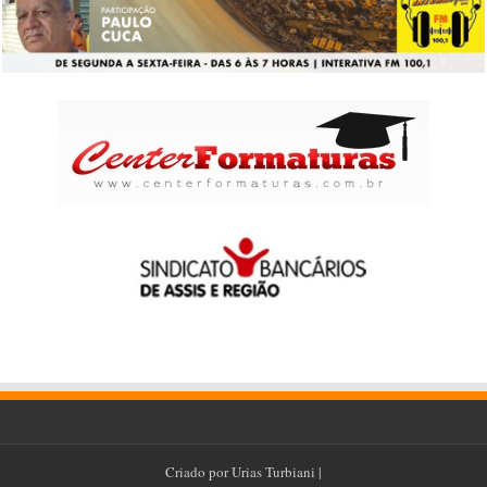
Criado por
Urias Turbiani
|