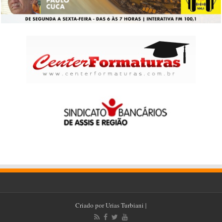
Criado por
Urias Turbiani
|