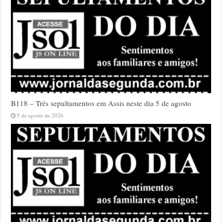
B118 – Três sepultamentos em Assis neste dia 5 de agosto
5 de agosto de 2026