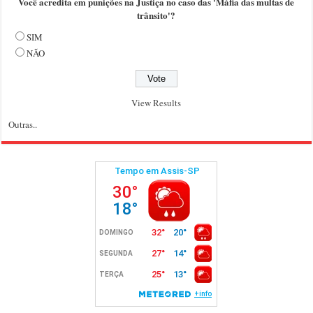
Você acredita em punições na Justiça no caso das 'Máfia das multas de
trânsito'?
SIM
NÃO
View Results
Outras..