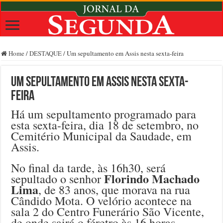
Home
/
DESTAQUE
/
Um sepultamento em Assis nesta sexta-feira
Um sepultamento em Assis nesta sexta-
feira
Há um sepultamento programado para
esta sexta-feira, dia 18 de setembro, no
Cemitério Municipal da Saudade, em
Assis.
No final da tarde, às 16h30, será
Florindo Machado
sepultado o senhor
Lima
, de 83 anos, que morava na rua
Cândido Mota. O velório acontece na
sala 2 do Centro Funerário São Vicente,
de onde sairá o féretro às 16 horas.