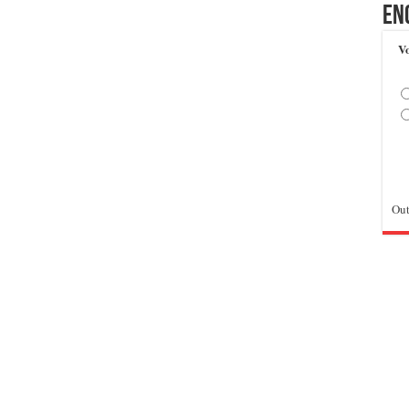
En
Vo
Out