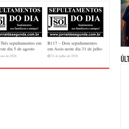
Três sepultamentos em
B117 – Dois sepultamentos
este dia 5 de agosto
em Assis neste dia 31 de julho
osto de 2026
31 de julho de 2026
Úl