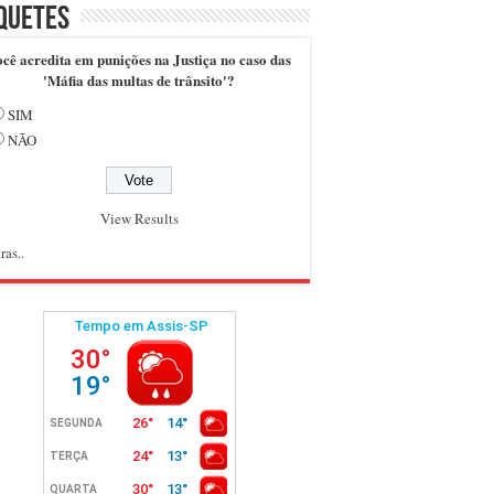
quetes
cê acredita em punições na Justiça no caso das
'Máfia das multas de trânsito'?
SIM
NÃO
View Results
ras..