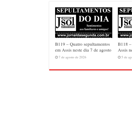
B119 – Quatro sepultamentos
B118 – 
em Assis neste dia 7 de agosto
Assis n
7 de agosto de 2026
5 de ag