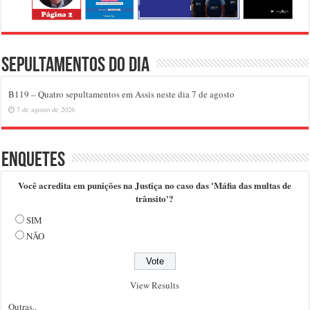
Sepultamentos do dia
B119 – Quatro sepultamentos em Assis neste dia 7 de agosto
7 de agosto de 2026
Enquetes
Você acredita em punições na Justiça no caso das 'Máfia das multas de
trânsito'?
SIM
NÃO
View Results
Outras..