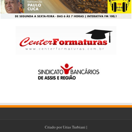
Criado por
Urias Turbiani
|