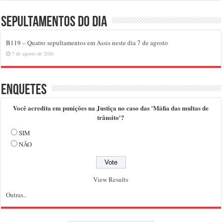
Sepultamentos do dia
B119 – Quatro sepultamentos em Assis neste dia 7 de agosto
7 de agosto de 2026
Enquetes
Você acredita em punições na Justiça no caso das 'Máfia das multas de
trânsito'?
SIM
NÃO
View Results
Outras..