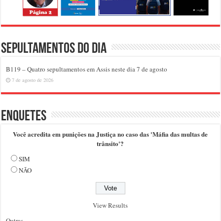
Sepultamentos do dia
B119 – Quatro sepultamentos em Assis neste dia 7 de agosto
7 de agosto de 2026
Enquetes
Você acredita em punições na Justiça no caso das 'Máfia das multas de
trânsito'?
SIM
NÃO
View Results
Outras..