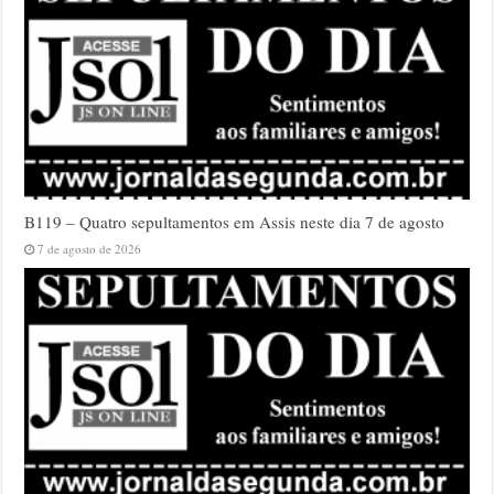
B119 – Quatro sepultamentos em Assis neste dia 7 de agosto
7 de agosto de 2026