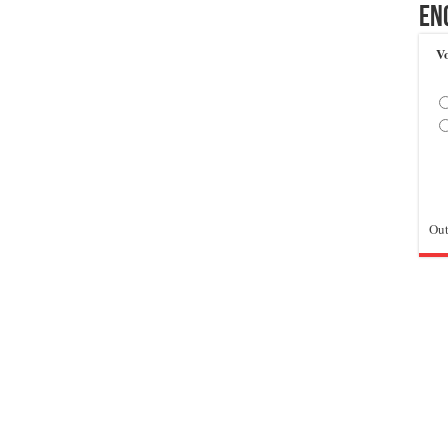
En
Vo
Out