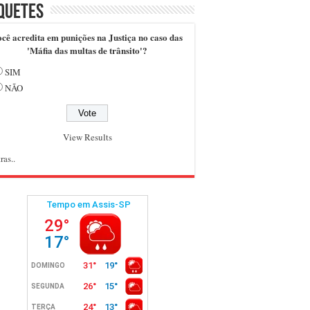
quetes
cê acredita em punições na Justiça no caso das
'Máfia das multas de trânsito'?
SIM
NÃO
View Results
ras..