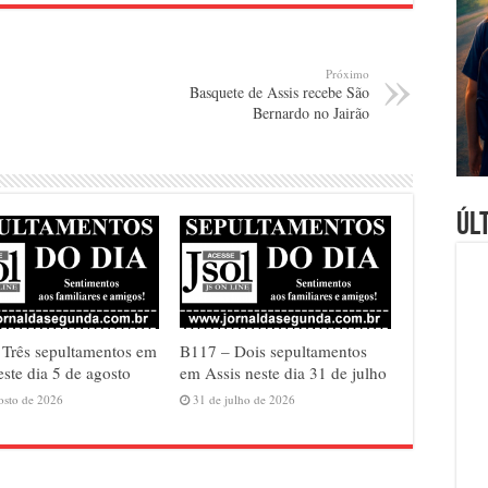
Próximo
Basquete de Assis recebe São
Bernardo no Jairão
Úl
Três sepultamentos em
B117 – Dois sepultamentos
este dia 5 de agosto
em Assis neste dia 31 de julho
osto de 2026
31 de julho de 2026