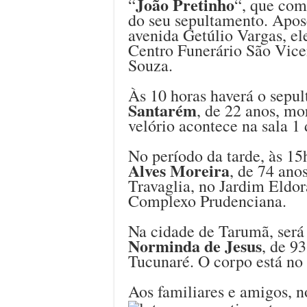
João Pretinho
“
“, que com
do seu sepultamento. Apo
avenida Getúlio Vargas, el
Centro Funerário São Vice
Souza.
Às 10 horas haverá o sepu
Santarém
, de 22 anos, mo
velório acontece na sala 1
No período da tarde, às 15
Alves Moreira
, de 74 ano
Travaglia, no Jardim Eldor
Complexo Prudenciana.
Na cidade de Tarumã, será
Norminda de Jesus
, de 9
Tucunaré. O corpo está no
Aos familiares e amigos, n