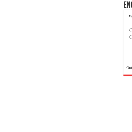
En
Vo
Out