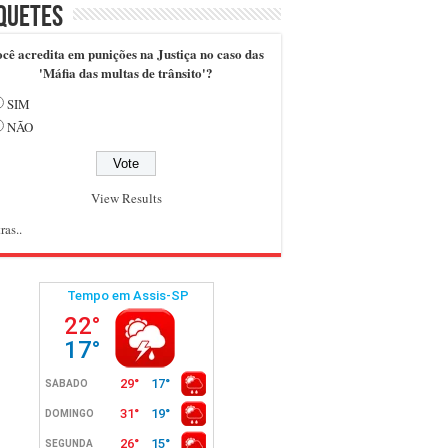
quetes
cê acredita em punições na Justiça no caso das
'Máfia das multas de trânsito'?
SIM
NÃO
View Results
ras..