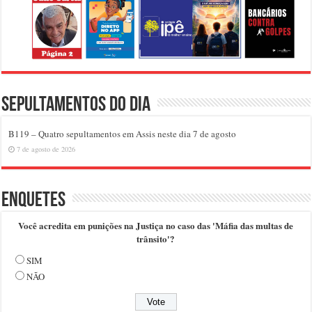
Sepultamentos do dia
B119 – Quatro sepultamentos em Assis neste dia 7 de agosto
7 de agosto de 2026
Enquetes
Você acredita em punições na Justiça no caso das 'Máfia das multas de
trânsito'?
SIM
NÃO