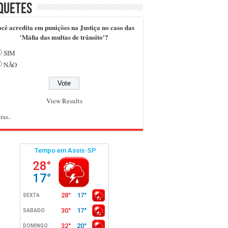
quetes
cê acredita em punições na Justiça no caso das
'Máfia das multas de trânsito'?
SIM
NÃO
View Results
ras..