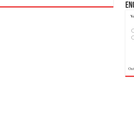
En
Vo
Out