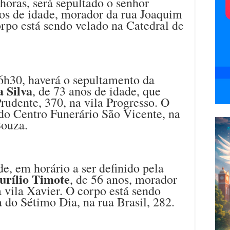
horas, será sepultado o senhor
nos de idade, morador da rua Joaquim
orpo está sendo velado na Catedral de
6h30, haverá o sepultamento da
 Silva
, de 73 anos de idade, que
rudente, 370, na vila Progresso. O
 do Centro Funerário São Vicente, na
Souza.
, em horário a ser definido pela
rílio Timote
, de 56 anos, morador
a vila Xavier. O corpo está sendo
a do Sétimo Dia, na rua Brasil, 282.