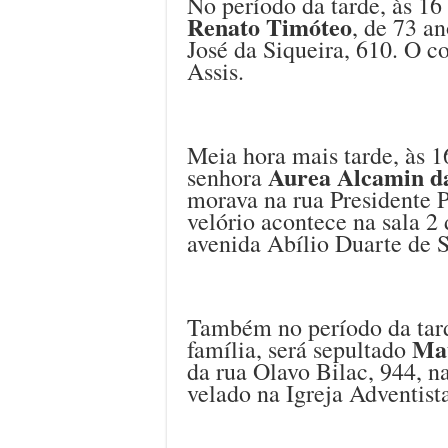
No período da tarde, às 16 
Renato Timóteo
, de 73 a
José da Siqueira, 610. O c
Assis.
Meia hora mais tarde, às 1
Aurea Alcamin da
senhora
morava na rua Presidente P
velório acontece na sala 2
avenida Abílio Duarte de 
Também no período da tarde
Mau
família, será sepultado
da rua Olavo Bilac, 944, n
velado na Igreja Adventist