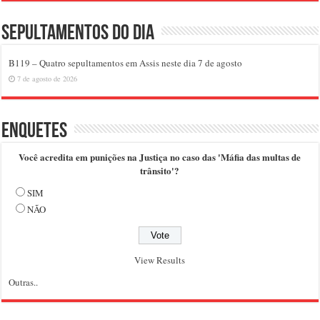
Sepultamentos do dia
B119 – Quatro sepultamentos em Assis neste dia 7 de agosto
7 de agosto de 2026
Enquetes
Você acredita em punições na Justiça no caso das 'Máfia das multas de
trânsito'?
SIM
NÃO
View Results
Outras..