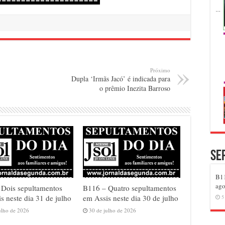
Próximo
Dupla ‘Irmãs Jacó’ é indicada para
o prêmio Inezita Barroso
Se
B11
ago
 Dois sepultamentos
B116 – Quatro sepultamentos
s neste dia 31 de julho
em Assis neste dia 30 de julho
5
ulho de 2026
30 de julho de 2026