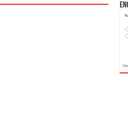
En
Vo
Out