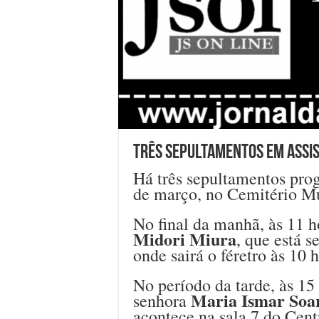
Três sepultamentos em Assis
Há três sepultamentos prog
de março, no Cemitério Mu
No final da manhã, às 11 h
Midori Miura
, que está 
onde sairá o féretro às 10 h
No período da tarde, às 15
Maria Ismar Soa
senhora
acontece na sala 7 do Cent