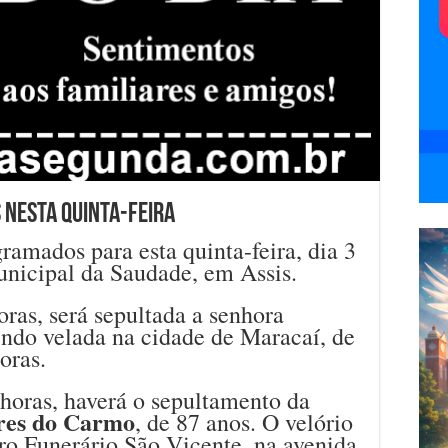
 nesta quinta-feira
ramados para esta quinta-feira, dia 3
nicipal da Saudade, em Assis.
oras, será sepultada a senhora
sendo velada na cidade de Maracaí, de
oras.
 horas, haverá o sepultamento da
res do Carmo
, de 87 anos. O velório
ro Funerário São Vicente, na avenida