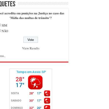
quetes
cê acredita em punições na Justiça no caso das
'Máfia das multas de trânsito'?
SIM
NÃO
View Results
ras..