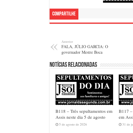
Compartilhe
Anterior
FALA, JÚLIO GARCIA: O
governador Mestre Boca
Notícias relacionadas
B118 – Três sepultamentos em
B117 –
Assis neste dia 5 de agosto
em Assi
5 de agosto de 2026
31 de j