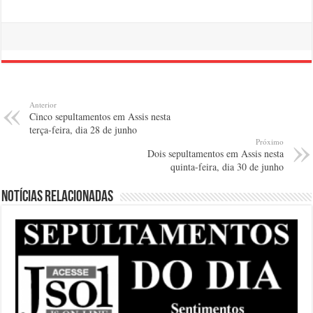
Anterior
Cinco sepultamentos em Assis nesta
terça-feira, dia 28 de junho
Próximo
Dois sepultamentos em Assis nesta
quinta-feira, dia 30 de junho
Notícias relacionadas