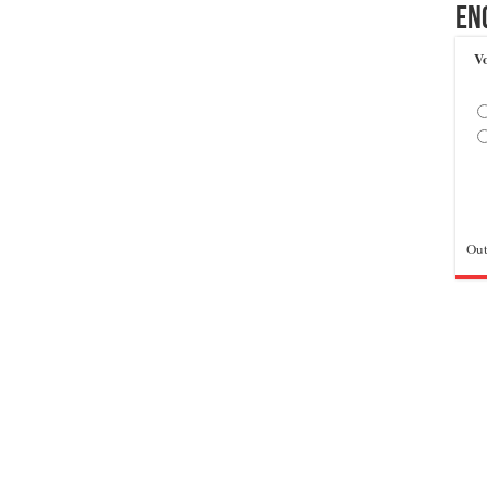
En
Vo
Out