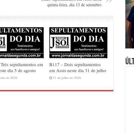
quinta-feira, dia 13 de setembro
Úl
Três sepultamentos em
B117 – Dois sepultamentos
este dia 5 de agosto
em Assis neste dia 31 de julho
osto de 2026
31 de julho de 2026