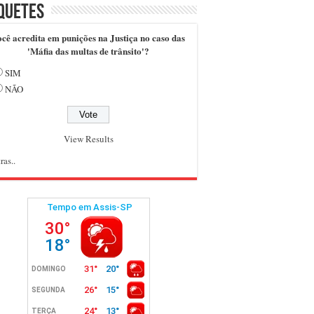
quetes
cê acredita em punições na Justiça no caso das
'Máfia das multas de trânsito'?
SIM
NÃO
View Results
ras..