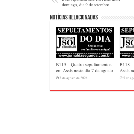
domingo, dia 9 de setembro
Notícias relacionadas
B119 – Quatro sepultamentos
B118 – 
em Assis neste dia 7 de agosto
Assis n
7 de agosto de 2026
5 de ag