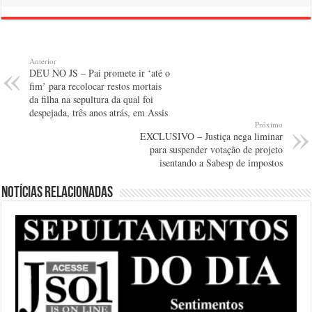
Anterior
DEU NO JS – Pai promete ir ‘até o
fim’ para recolocar restos mortais
da filha na sepultura da qual foi
despejada, três anos atrás, em Assis
Próximo
EXCLUSIVO – Justiça nega liminar
para suspender votação de projeto
isentando a Sabesp de impostos
Notícias relacionadas