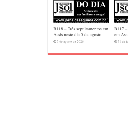
B118 – Três sepultamentos em
B117 –
Assis neste dia 5 de agosto
em Assi
5 de agosto de 2026
31 de j