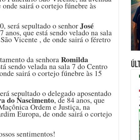
 onde sairá o cortejo fúnebre às
José
30, será sepultado o senhor
67 anos, que está sendo velado na sala
São Vicente , de onde sairá o féretro
Romilda
ltamento da senhora
Úl
stá sendo velada na sala 7 do Centro
onde sairá o cortejo fúnebre às 15
será sepultado o delegado aposentado
ra do Nascimento
, de 84 anos, que
 Maçônica Ordem e Justiça, na
ardim Europa, de onde sairá o cortejo
ossos sentimentos!