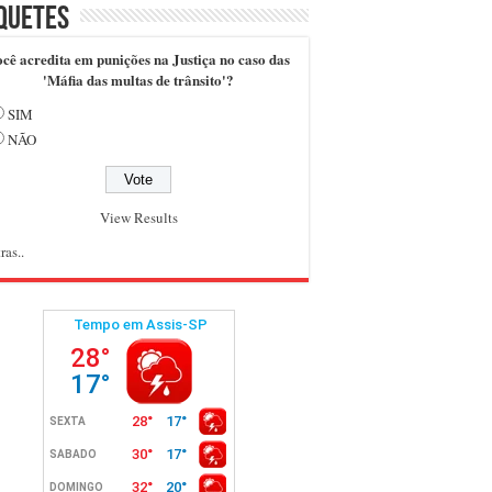
quetes
cê acredita em punições na Justiça no caso das
'Máfia das multas de trânsito'?
SIM
NÃO
View Results
ras..