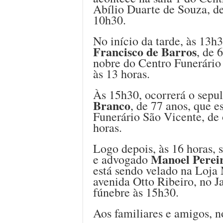
Abílio Duarte de Souza, de
10h30.
No início da tarde, às 13h
Francisco de Barros
, de 
nobre do Centro Funerário 
às 13 horas.
Às 15h30, ocorrerá o sepu
Branco
, de 77 anos, que e
Funerário São Vicente, de 
horas.
Logo depois, às 16 horas, 
Manoel Perei
e advogado
está sendo velado na Loja
avenida Otto Ribeiro, no J
fúnebre às 15h30.
Aos familiares e amigos, n