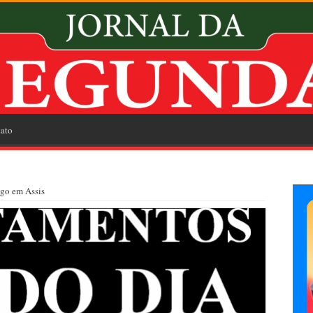
ato
go em Assis