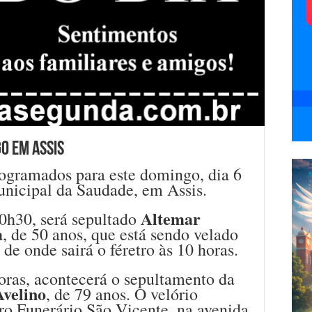
o em Assis
ogramados para este domingo, dia 6
nicipal da Saudade, em Assis.
Altemar
0h30, será sepultado
a
, de 50 anos, que está sendo velado
e onde sairá o féretro às 10 horas.
oras, acontecerá o sepultamento da
Avelino
, de 79 anos. O velório
ro Funerário São Vicente, na avenida