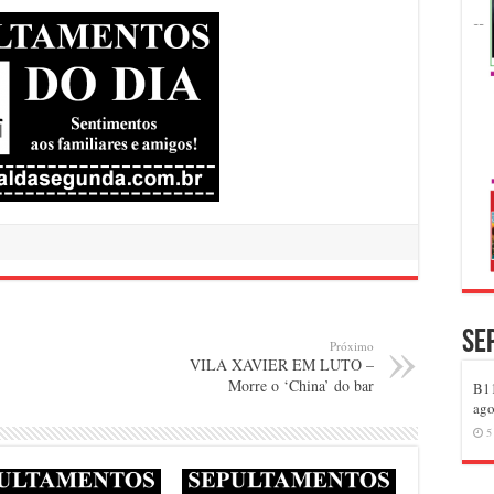
Se
Próximo
VILA XAVIER EM LUTO –
Morre o ‘China’ do bar
B11
ago
5