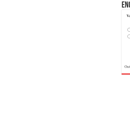
En
Vo
Out