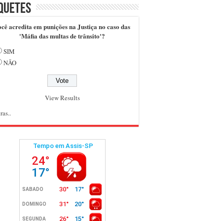
quetes
cê acredita em punições na Justiça no caso das
'Máfia das multas de trânsito'?
SIM
NÃO
View Results
ras..