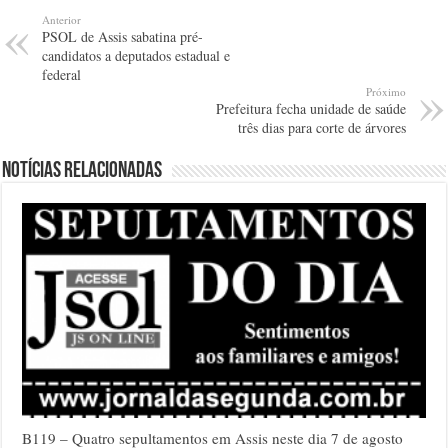
Anterior
PSOL de Assis sabatina pré-
candidatos a deputados estadual e
federal
Próximo
Prefeitura fecha unidade de saúde
três dias para corte de árvores
Notícias relacionadas
B119 – Quatro sepultamentos em Assis neste dia 7 de agosto