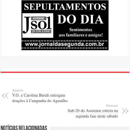
Anterior
V.O. e Carolina Burali entregam
doações à Campanha do Agasalho
Próximo
Sub-20 do Assisense estreia na
segunda fase neste sábado
Notícias relacionadas