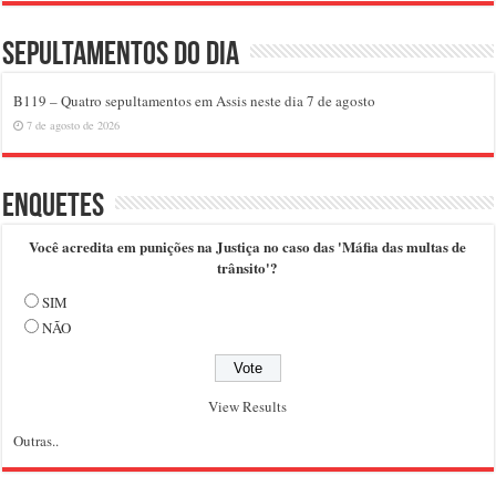
Sepultamentos do dia
B119 – Quatro sepultamentos em Assis neste dia 7 de agosto
7 de agosto de 2026
Enquetes
Você acredita em punições na Justiça no caso das 'Máfia das multas de
trânsito'?
SIM
NÃO
View Results
Outras..