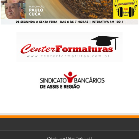
Criado por
Urias Turbiani
|