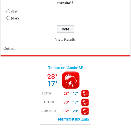
trânsito'?
SIM
NÃO
View Results
Outras..