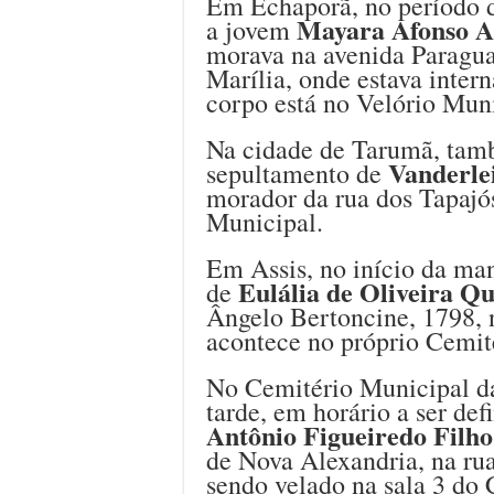
Em Echaporã, no período d
Mayara Afonso Al
a jovem
morava na avenida Paragua
Marília, onde estava inter
corpo está no Velório Mun
Na cidade de Tarumã, tamb
Vanderle
sepultamento de
morador da rua dos Tapajós
Municipal.
Em Assis, no início da ma
Eulália de Oliveira Q
de
Ângelo Bertoncine, 1798, n
acontece no próprio Cemit
No Cemitério Municipal da
tarde, em horário a ser def
Antônio Figueiredo Filho
de Nova Alexandria, na rua
sendo velado na sala 3 do 