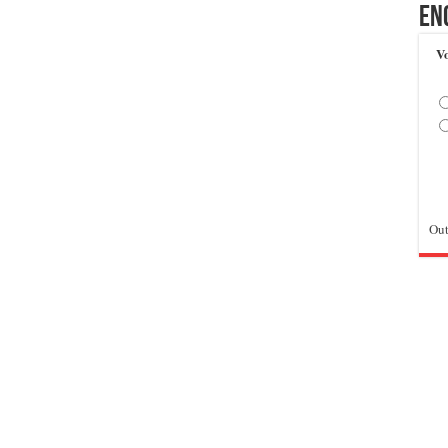
En
Vo
Out