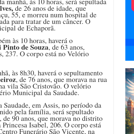
a manhã, às 10 horas, será sepultada
ves,
de 26 anos de idade, que
çu, 55, e morreu num hospital de
nada para tratar de um câncer. O
icipal de Echaporã.
ém às 10 horas, haverá o
i Pinto de Souza
, de 63 anos,
, 237. O corpo está no Velório
nhã, às 8h30, haverá o sepultamento
ueiroz
, de 76 anos, que morava na rua
a vila São Cristovão. O velório
ério Municipal da Saudade.
 Saudade, em Assis, no período da
inido pela família, será sepultado
, de 90 anos, que morava no distrito
 Princesa Isabel, 206. O corpo está
Centro Funerário São Vicente, na