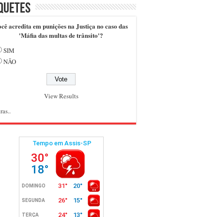
quetes
cê acredita em punições na Justiça no caso das
'Máfia das multas de trânsito'?
SIM
NÃO
View Results
ras..