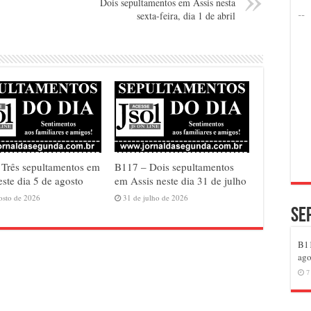
Dois sepultamentos em Assis nesta
sexta-feira, dia 1 de abril
Três sepultamentos em
B117 – Dois sepultamentos
este dia 5 de agosto
em Assis neste dia 31 de julho
osto de 2026
31 de julho de 2026
Se
B11
ago
7