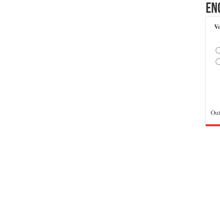
En
Vo
Out