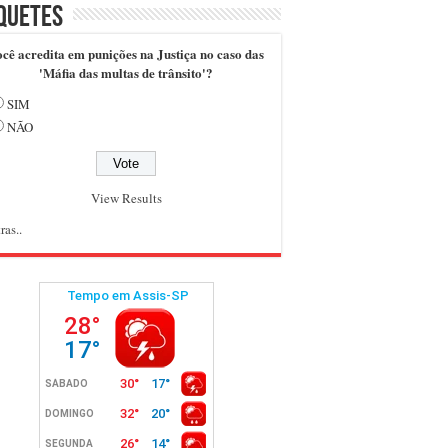
quetes
cê acredita em punições na Justiça no caso das
'Máfia das multas de trânsito'?
SIM
NÃO
View Results
ras..