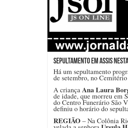
Sepultamento em Assis nest
Há um sepultamento progra
de setembro, no Cemitério
Ana Laura Borg
A criança
de idade, que morreu em Sã
do Centro Funerário São V
definiu o horário do sepul
REGIÃO
– Na Colônia Ri
Ursula H
velada a senhora