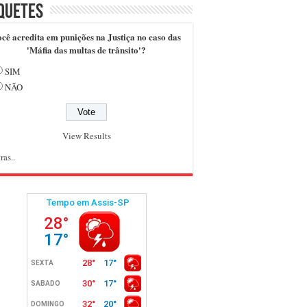
quetes
cê acredita em punições na Justiça no caso das
'Máfia das multas de trânsito'?
SIM
NÃO
View Results
ras..