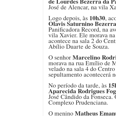
de Lourdes Bezerra da P
José de Alencar, na vila Xa
10h30
Logo depois, às
, ac
Olavis Saturnino Bezerr
Panificadora Record, na a
vila Xavier. Ele morava na
acontece na sala 2 do Cent
Abílio Duarte de Souza.
Marcelino Rodri
O senhor
morava na rua Emílio de Me
velado na sala 4 do Centro
sepultamento acontecerá no
15
No período da tarde, às
Aparecida Rodrigues Fo
José Cândido da Fonseca. 
Complexo Prudenciana.
Matheus Emanu
O menino