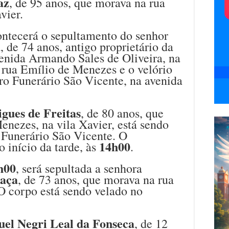
az
, de 95 anos, que morava na rua
vier.
ontecerá o sepultamento do senhor
a
, de 74 anos, antigo proprietário da
venida Armando Sales de Oliveira, na
 rua Emílio de Menezes e o velório
ro Funerário São Vicente, na avenida
gues de Freitas
, de 80 anos, que
nezes, na vila Xavier, está sendo
 Funerário São Vicente. O
14h00
 início da tarde, às
.
h00
, será sepultada a senhora
gaça
, de 73 anos, que morava na rua
O corpo está sendo velado no
el Negri Leal da Fonseca
, de 12