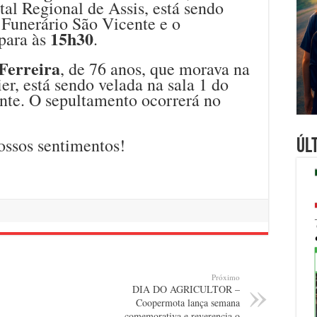
al Regional de Assis, está sendo
 Funerário São Vicente e o
15h30
para às
.
Ferreira
, de 76 anos, que morava na
er, está sendo velada na sala 1 do
nte. O sepultamento ocorrerá no
ossos sentimentos!
Úl
Próximo
DIA DO AGRICULTOR –
Coopermota lança semana
comemorativa e reverencia o