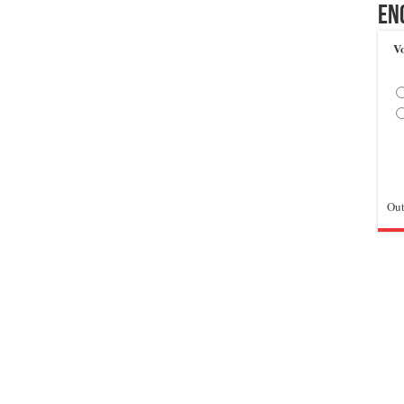
En
Vo
Out