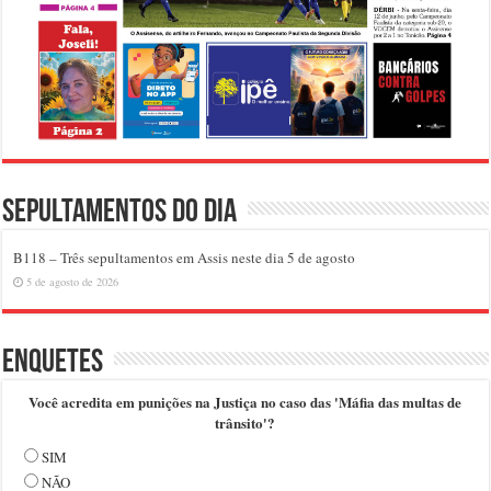
Sepultamentos do dia
B118 – Três sepultamentos em Assis neste dia 5 de agosto
5 de agosto de 2026
Enquetes
Você acredita em punições na Justiça no caso das 'Máfia das multas de
trânsito'?
SIM
NÃO