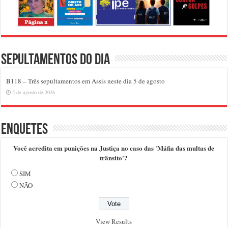
Sepultamentos do dia
B118 – Três sepultamentos em Assis neste dia 5 de agosto
5 de agosto de 2026
Enquetes
Você acredita em punições na Justiça no caso das 'Máfia das multas de
trânsito'?
SIM
NÃO
View Results