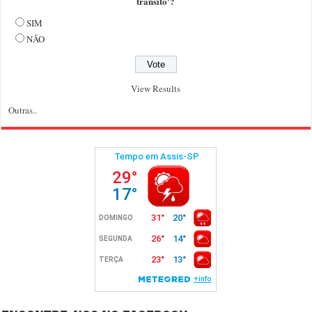
trânsito'?
SIM
NÃO
View Results
Outras..