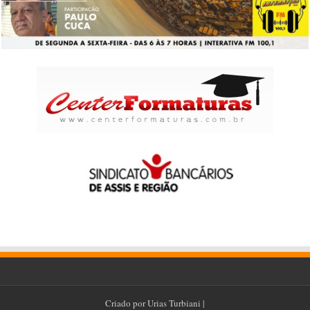
Criado por
Urias Turbiani
|