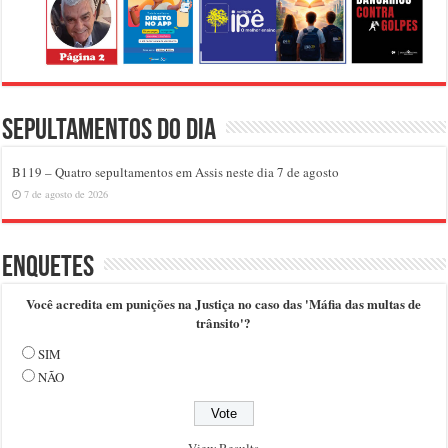
Sepultamentos do dia
B119 – Quatro sepultamentos em Assis neste dia 7 de agosto
7 de agosto de 2026
Enquetes
Você acredita em punições na Justiça no caso das 'Máfia das multas de
trânsito'?
SIM
NÃO