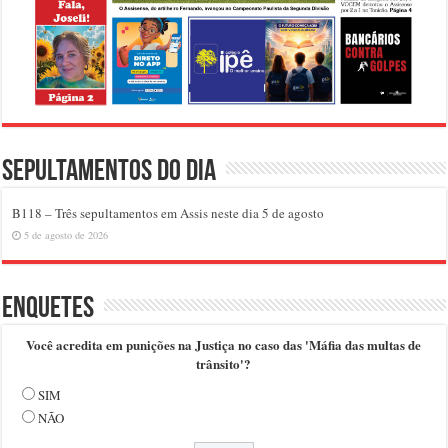
Sepultamentos do dia
B118 – Três sepultamentos em Assis neste dia 5 de agosto
5 de agosto de 2026
Enquetes
Você acredita em punições na Justiça no caso das 'Máfia das multas de
trânsito'?
SIM
NÃO