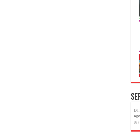
Se
B11
ago
5