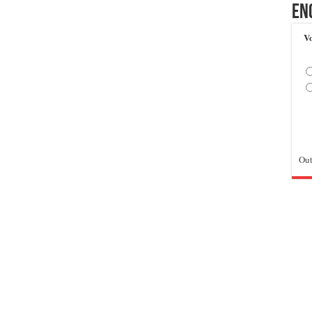
En
Vo
Out