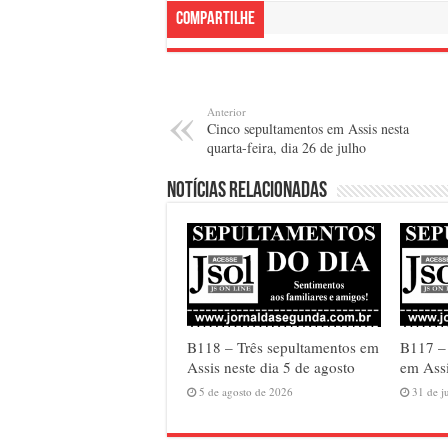
Compartilhe
Anterior
Cinco sepultamentos em Assis nesta
quarta-feira, dia 26 de julho
Notícias relacionadas
B118 – Três sepultamentos em
B117 –
Assis neste dia 5 de agosto
em Assi
5 de agosto de 2026
31 de j