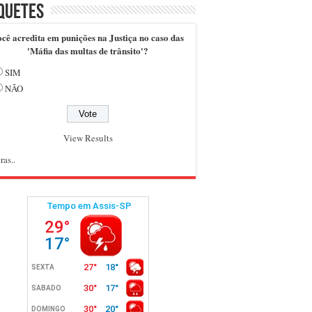
quetes
cê acredita em punições na Justiça no caso das
'Máfia das multas de trânsito'?
SIM
NÃO
View Results
ras..