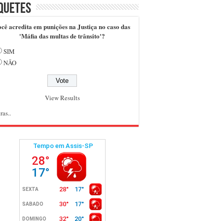
quetes
cê acredita em punições na Justiça no caso das
'Máfia das multas de trânsito'?
SIM
NÃO
View Results
ras..