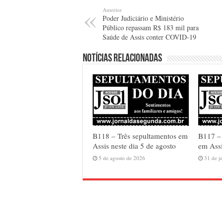
Anterior
Poder Judiciário e Ministério
Público repassam R$ 183 mil para
Saúde de Assis conter COVID-19
Notícias relacionadas
B118 – Três sepultamentos em
B117 –
Assis neste dia 5 de agosto
em Assi
5 de agosto de 2026
31 de j