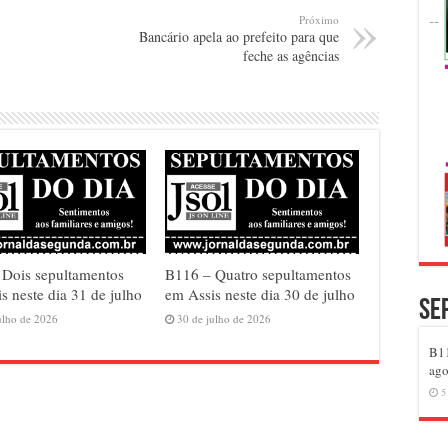
Próximo
Bancário apela ao prefeito para que
feche as agências
 Dois sepultamentos
B116 – Quatro sepultamentos
s neste dia 31 de julho
em Assis neste dia 30 de julho
Se
ulho de 2026
30 de julho de 2026
B11
ago
5