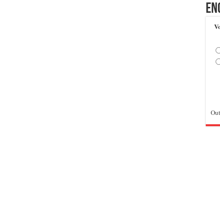
En
Vo
Out