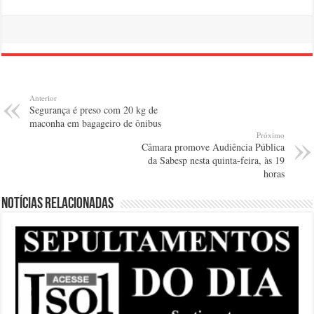
Anterior
Segurança é preso com 20 kg de
maconha em bagageiro de ônibus
Próximo
Câmara promove Audiência Pública
da Sabesp nesta quinta-feira, às 19
horas
Notícias relacionadas