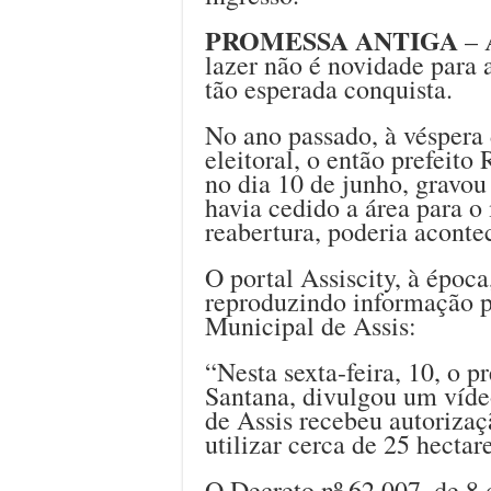
PROMESSA ANTIGA
– 
lazer não é novidade para 
tão esperada conquista.
No ano passado, à véspera
eleitoral, o então prefeit
no dia 10 de junho, gravo
havia cedido a área para o
reabertura, poderia aconte
O portal Assiscity, à época
reproduzindo informação pu
Municipal de Assis:
“Nesta sexta-feira, 10, o p
Santana, divulgou um víde
de Assis recebeu autoriza
utilizar cerca de 25 hectar
O Decreto nº 62.007, de 8 