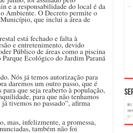
n e a responsabilidade do local é da
io Ambiente. O Decreto permite o
o Município, que inclui a área de
stal está fechado e falta à
rsão e entretenimento, devido
der Público de áreas como a piscina
o Parque Ecológico do Jardim Paraná
ado. Nós já temos autorização para
ora daremos um outro passo, que é
s para que seja reaberto à população,
Se
nquilidade, para que não tenhamos
 já tivemos no passado”, afirma
B11
ago
7
o, mas, infelizmente, a promessa,
anunciadas, também não foi