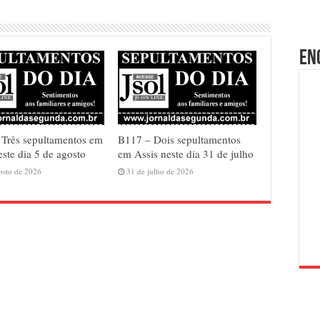
En
Três sepultamentos em
B117 – Dois sepultamentos
este dia 5 de agosto
em Assis neste dia 31 de julho
osto de 2026
31 de julho de 2026