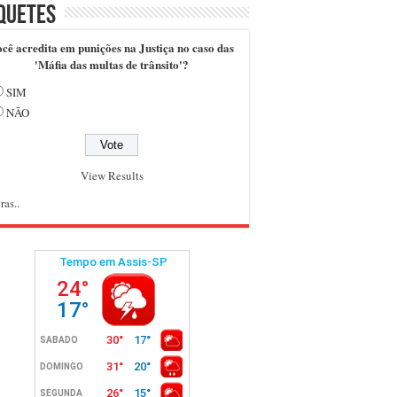
quetes
cê acredita em punições na Justiça no caso das
'Máfia das multas de trânsito'?
SIM
NÃO
View Results
ras..