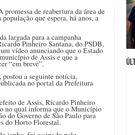
A promessa de reabertura da área de
a população que espera, há anos, a
 da largada para a campanha
o Ricardo Pinheiro Santana, do PSDB,
u um vídeo anunciando que o Estado
 município de Assis e que a
Úl
cer “em breve”.
, postou a seguinte notícia,
blicada no portal da Prefeitura
refeito de Assis, Ricardo Pinheiro
o no qual informa que o Município
ção do Governo de São Paulo para
es do Horto Florestal.
de junho, foi assinado pelo