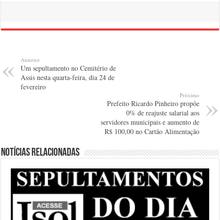
Anterior
Um sepultamento no Cemitério de
Assis nesta quarta-feira, dia 24 de
fevereiro
Próximo
Prefeito Ricardo Pinheiro propõe
0% de reajuste salarial aos
servidores municipais e aumento de
R$ 100,00 no Cartão Alimentação
Notícias relacionadas