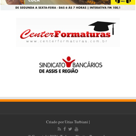
Criado por
Urias Turbiani
|