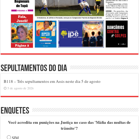
Sepultamentos do dia
B118 – Três sepultamentos em Assis neste dia 5 de agosto
5 de agosto de 2026
Enquetes
Você acredita em punições na Justiça no caso das 'Máfia das multas de
trânsito'?
SIM