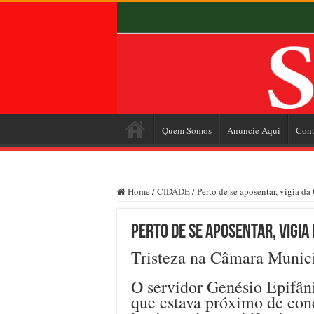
Quem Somos
Anuncie Aqui
Cont
Home
/
CIDADE
/
Perto de se aposentar, vigia 
Perto de se aposentar, vigi
Tristeza na Câmara Munici
O servidor Genésio Epifâni
que estava próximo de conq