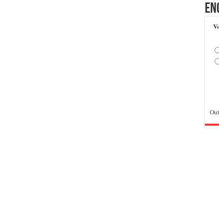
En
Vo
Out