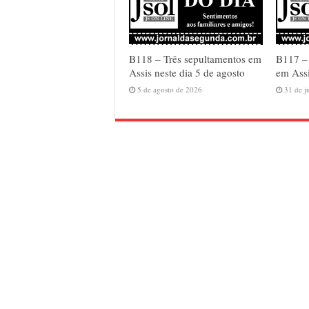
B118 – Três sepultamentos em
B117 –
Assis neste dia 5 de agosto
em Assi
5 de agosto de 2026
31 de j