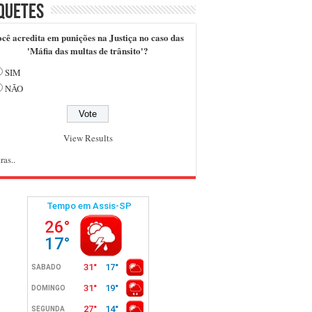
quetes
cê acredita em punições na Justiça no caso das
'Máfia das multas de trânsito'?
SIM
NÃO
View Results
ras..