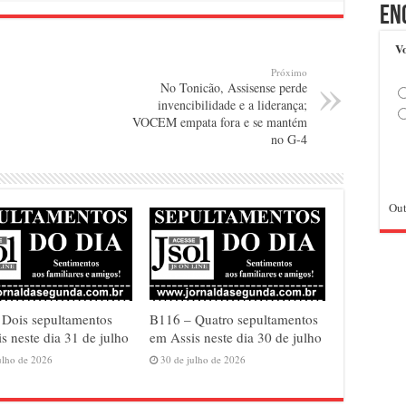
En
Vo
Próximo
No Tonicão, Assisense perde
invencibilidade e a liderança;
VOCEM empata fora e se mantém
no G-4
Out
 Dois sepultamentos
B116 – Quatro sepultamentos
s neste dia 31 de julho
em Assis neste dia 30 de julho
ulho de 2026
30 de julho de 2026