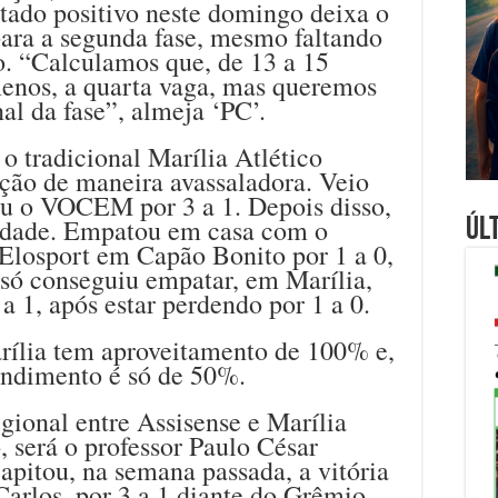
tado positivo neste domingo deixa o
para a segunda fase, mesmo faltando
o. “Calculamos que, de 13 a 15
menos, a quarta vaga, mas queremos
nal da fase”, almeja ‘PC’.
o tradicional Marília Atlético
ão de maneira avassaladora. Veio
eu o VOCEM por 3 a 1. Depois disso,
lidade. Empatou em casa com o
Úl
o Elosport em Capão Bonito por 1 a 0,
 só conseguiu empatar, em Marília,
 1, após estar perdendo por 1 a 0.
arília tem aproveitamento de 100% e,
rendimento é só de 50%.
egional entre Assisense e Marília
 será o professor Paulo César
 apitou, na semana passada, a vitória
arlos, por 3 a 1 diante do Grêmio