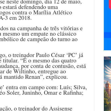
fase neste domingo, dia 12 de maio,
o estará defendendo uma
jogos contra o Marília Atlético
 A-3 em 2018.
dos na campanha de três vitórias e
u mesmo um empate no clássico
simbólico de campeão do turno ao
o, o treinador Paulo César ‘PC’ já
e titular. “É o mesmo das quatro
mudança, por conta de contusão, está
gar de Wiltinho, entregue ao
á mantido Renan”, explicou.
e’ entra em campo com: Luís; Silva,
o Soler, Juninho, Omar e Rafinha;
ação, o treinador do Assisense