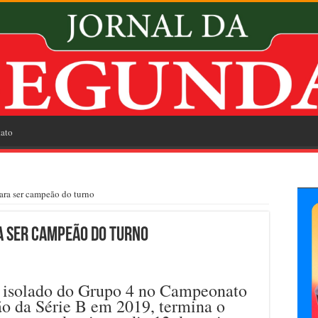
ato
ra ser campeão do turno
a ser campeão do turno
er isolado do Grupo 4 no Campeonato
ão da Série B em 2019, termina o