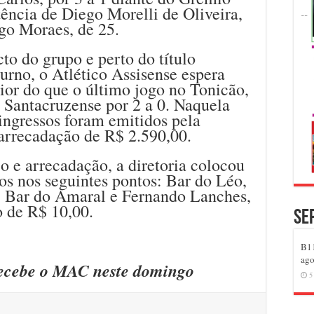
tência de Diego Morelli de Oliveira,
go Moraes, de 25.
cto do grupo e perto do título
rno, o Atlético Assisense espera
or do que o último jogo no Tonicão,
 Santacruzense por 2 a 0. Naquela
ingressos foram emitidos pela
 arrecadação de R$ 2.590,00.
 e arrecadação, a diretoria colocou
os nos seguintes pontos: Bar do Léo,
o, Bar do Amaral e Fernando Lanches,
o de R$ 10,00.
Se
B11
ago
 recebe o MAC neste domingo
5