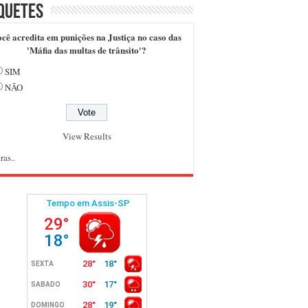
quetes
cê acredita em punições na Justiça no caso das
'Máfia das multas de trânsito'?
SIM
NÃO
View Results
ras..