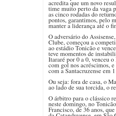
acredita que um novo resul
time muito perto da vaga 
as cinco rodadas do return
pontos, garantimos, pelo 
manter a liderança até o fi
O adversário do Assisense, 
Clube, começou a competiç
ao estádio Tonicão e venc
teve momentos de instabi
Itararé por 0 a 0, venceu 
com gol nos acréscimos, e
com a Santacruzense em 1 a
Ou seja: fora de casa, o M
ao lado de sua torcida, o 
O árbitro para o clássico r
neste domingo, no Tonicão,
Francisco, de 36 anos, que
da Catanduvense, em São C