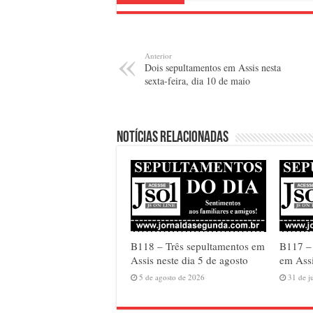
Anterior
Dois sepultamentos em Assis nesta
sexta-feira, dia 10 de maio
Notícias relacionadas
B118 – Três sepultamentos em
B117 –
Assis neste dia 5 de agosto
em Assi
5 de agosto de 2026
31 de j