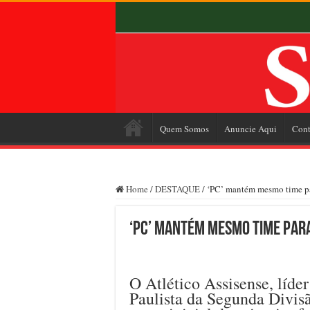
Quem Somos
Anuncie Aqui
Cont
Home
/
DESTAQUE
/
‘PC’ mantém mesmo time pa
‘PC’ mantém mesmo time par
O Atlético Assisense, líd
Paulista da Segunda Divis