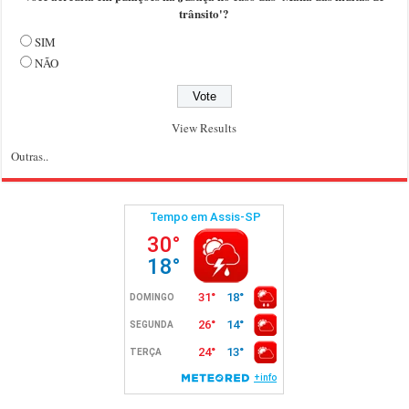
trânsito'?
SIM
NÃO
View Results
Outras..