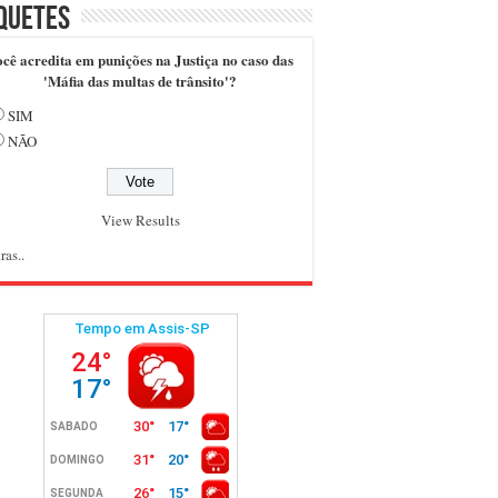
quetes
cê acredita em punições na Justiça no caso das
'Máfia das multas de trânsito'?
SIM
NÃO
View Results
ras..