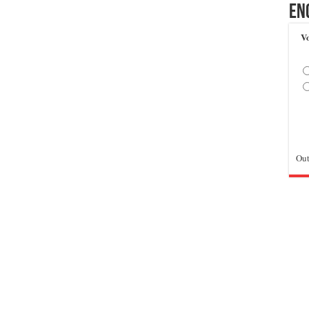
En
Vo
Out