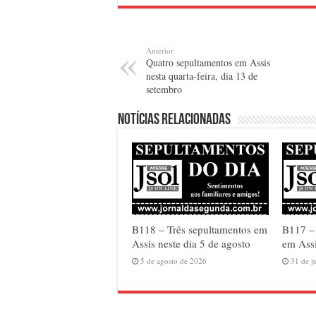
Anterior
Quatro sepultamentos em Assis
nesta quarta-feira, dia 13 de
setembro
Notícias relacionadas
B118 – Três sepultamentos em
B117 –
Assis neste dia 5 de agosto
em Assi
5 de agosto de 2026
31 de j