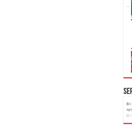
Se
B11
ago
5