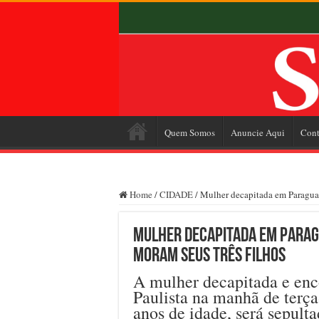
Quem Somos
Anuncie Aqui
Cont
Home
/
CIDADE
/
Mulher decapitada em Paraguaç
Mulher decapitada em Paragu
moram seus três filhos
A mulher decapitada e enc
Paulista na manhã de terça
anos de idade, será sepult