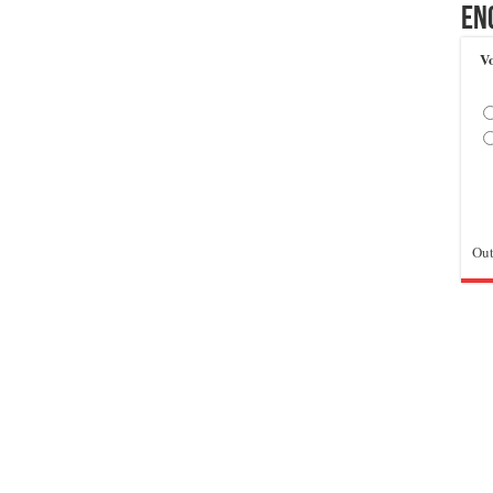
En
Vo
Out