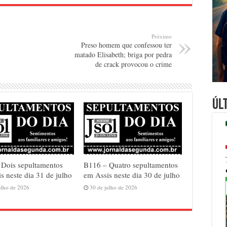
Próximo
Preso homem que confessou ter
matado Elisabeth; briga por pedra
de crack provocou o crime
Úl
 Dois sepultamentos
B116 – Quatro sepultamentos
s neste dia 31 de julho
em Assis neste dia 30 de julho
ulho de 2026
30 de julho de 2026