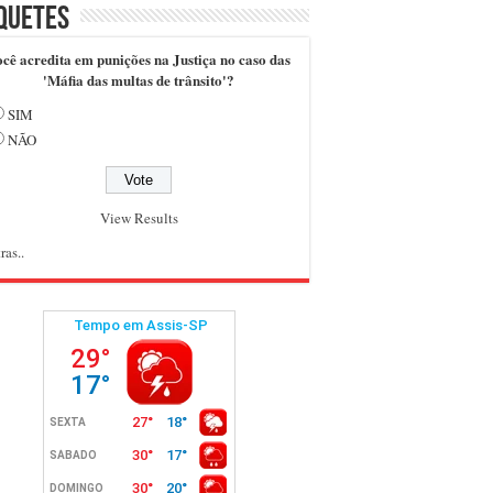
quetes
cê acredita em punições na Justiça no caso das
'Máfia das multas de trânsito'?
SIM
NÃO
View Results
ras..