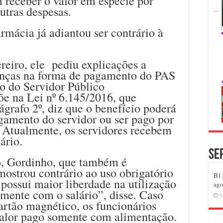
 receber o valor em espécie por
utras despesas.
mácia já adiantou ser contrário à
ereiro, ele pediu explicações a
anças na forma de pagamento do PAS
o do Servidor Público
e na Lei nº 6.145/2016, que
grafo 2º, diz que o benefício poderá
agamento do servidor ou ser pago por
 Atualmente, os servidores recebem
ário.
Se
o, Gordinho, que também é
mostrou contrário ao uso obrigatório
B11
 possui maior liberdade na utilização
ago
amente com o salário”, disse. Caso
5
artão magnético, os funcionários
valor pago somente com alimentação.