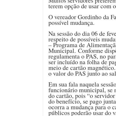
Muitos servidores preferem
terem opção de usar com o
O vereador Gordinho da Far
possível mudança.
Na sessão do dia 06 de fev
respeito de possíveis mud
– Programa de Alimentaçã
Municipal. Conforme dispõ
regulamenta o PAS, no pará
ser incluído na folha de p
meio de cartão magnético.
o valor do PAS junto ao sal
Em sua fala naquela sessã
funcionário municipal, se 
do cartão, pois “o servidor
do benefício, se pago junt
ocorra a mudança para o c
públicos poderão usar do 