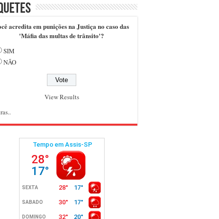
quetes
cê acredita em punições na Justiça no caso das
'Máfia das multas de trânsito'?
SIM
NÃO
View Results
ras..