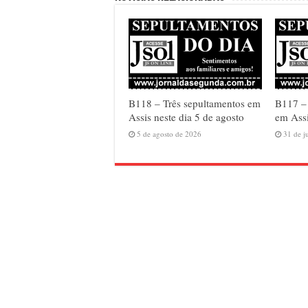
B118 – Três sepultamentos em
B117 –
Assis neste dia 5 de agosto
em Assi
5 de agosto de 2026
31 de j